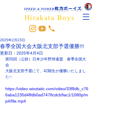
枚方ボーイズ
SPEED & POWER
Hirakata Boys
2025年2月23日
春季全国大会大阪北支部予選優勝!!!
更新日：
2025年4月4日
第55回（公財）日本少年野球連盟　春季全国大
会　
大阪北支部予選にて、42期生が優勝いたしまし
た✨
https://video.wixstatic.com/video/33f8db_c76
6aba1235d4ffdb0ad7478cdcb9ac1/1080p/m
p4/file.mp4