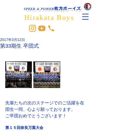
枚方ボーイズ
SPEED & POWER
Hirakata Boys
2017年3月12日
第33期生 卒団式
先輩たちの次のステージでのご活躍を在
団生一同、心より願っております。
ご卒団おめでとうございます！
第１５回奈良万葉大会