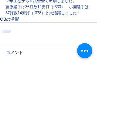
２年生ながら９試合全て出場しました。
藤原選手は36打数12安打（.333）、小園選手は
37打数14安打（.378）と大活躍しました！
OBの活躍
コメント
コメントを追加…
​Total