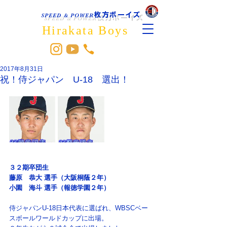
枚方ボーイズ
SPEED & POWER
Hirakata Boys
2017年8月31日
祝！侍ジャパン U-18 選出！
３２期卒団生　
藤原　恭大 選手（大阪桐蔭２年）
小園　海斗 選手（報徳学園２年）
侍ジャパンU-18日本代表に選ばれ、WBSCベー
スボールワールドカップに出場。